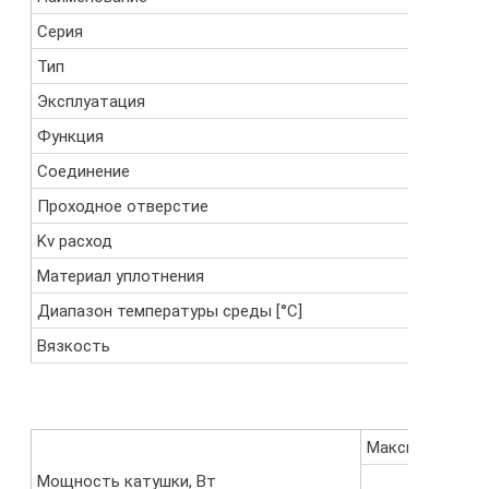
Серия
21IH
Тип
двухход
Эксплуатация
прямого 
Функция
нормаль
Соединение
резьба G
Проходное отверстие
15 мм
Kv расход
40 l/min
Материал уплотнения
NBR
Диапазон температуры среды [°C]
-10C..+9
Вязкость
cSt / ~2E
Максимальный п
Мощность катушки, Вт