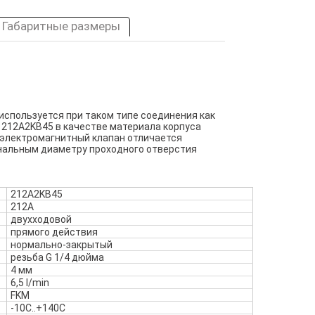
Габаритные размеры
используется при таком типе соединения как
 212A2KB45 в качестве материала корпуса
 электромагнитный клапан отличается
ональным диаметру проходного отверстия
212A2KB45
212A
двухходовой
прямого действия
нормально-закрытый
резьба G 1/4 дюйма
4 мм
6,5 l/min
FKM
-10C..+140C