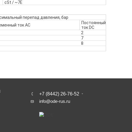
cSt / ~7E
симальный перепад давления, бар
Постоянный
еменный ток AC
ток DC
2
7
8
И
+7 (8442) 26-76-52
info@ode-rus.ru