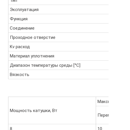
Тип
трехход
Эксплуатация
Функция
нормаль
Соединение
резьба G
Проходное отверстие
2 мм
Kv расход
2 l/min
Материал уплотнения
FKM
Диапазон температуры среды [°C]
-10C..+1
Вязкость
cSt / ~5E
Максимальный п
Мощность катушки, Вт
Переменный то
8
10