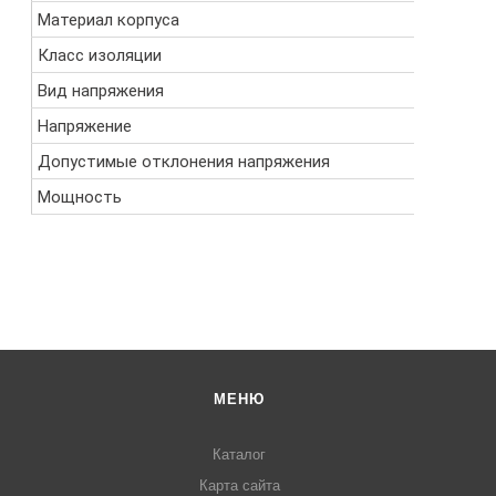
Материал корпуса
PA (черн
Класс изоляции
F (155°C)
Вид напряжения
перемен
Напряжение
110В
Допустимые отклонения напряжения
-15%..+1
Мощность
14.5 ВА
МЕНЮ
Каталог
Карта сайта